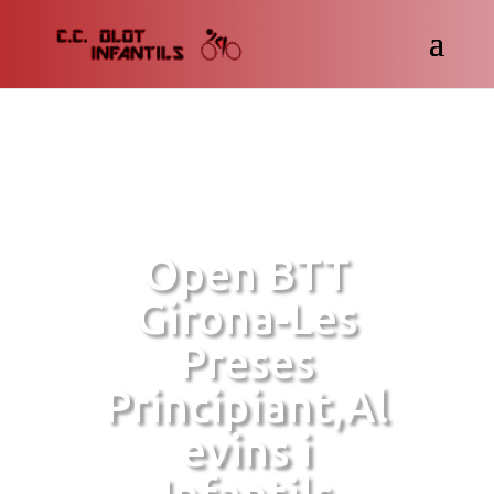
Open BTT
Girona-Les
Preses
Principiant,Al
evins i