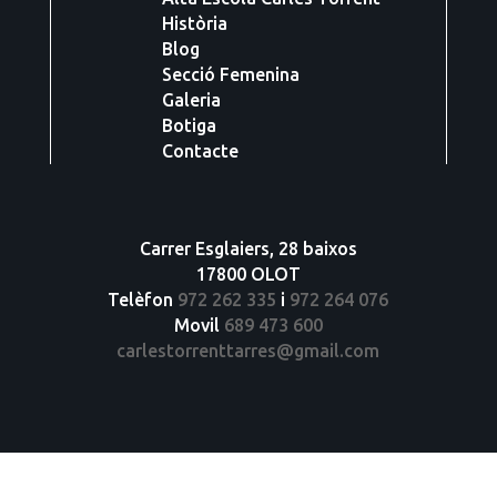
Història
Blog
Secció Femenina
Galeria
Botiga
Contacte
Carrer Esglaiers, 28 baixos
17800 OLOT
Telèfon
972 262 335
i
972 264 076
Movil
689 473 600
carlestorrenttarres@gmail.com