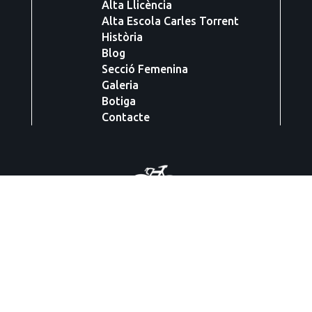
Alta Llicència
Alta Escola Carles Torrent
Història
Blog
Secció Femenina
Galeria
Botiga
Contacte
Carrer Esglaiers, 28 baixos
17800 OLOT
Telèfon
972 262 335
i
972 264 076