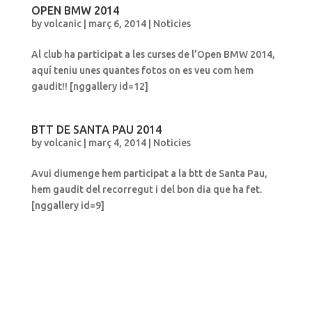
OPEN BMW 2014
by
volcanic
|
març 6, 2014
|
Noticies
Al club ha participat a les curses de l’Open BMW 2014,
aquí teniu unes quantes fotos on es veu com hem
gaudit!! [nggallery id=12]
BTT DE SANTA PAU 2014
by
volcanic
|
març 4, 2014
|
Noticies
Avui diumenge hem participat a la btt de Santa Pau,
hem gaudit del recorregut i del bon dia que ha fet.
[nggallery id=9]