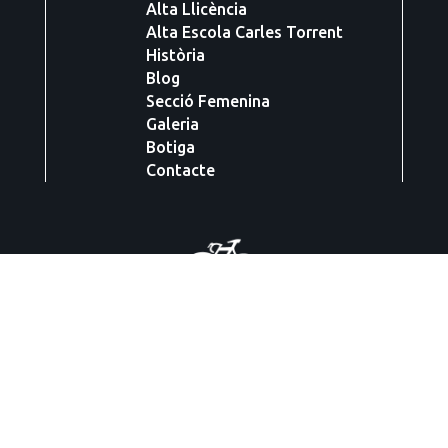
Alta Llicència
Alta Escola Carles Torrent
Història
Blog
Secció Femenina
Galeria
Botiga
Contacte
Carrer Esglaiers, 28 baixos
17800 OLOT
Telèfon
972 262 335
i
972 264 076